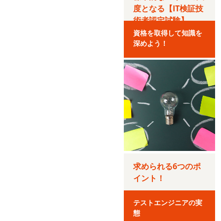
度となる【IT検証技
術者認定試験】
資格を取得して知識を
深めよう！
求められる6つのポ
イント！
テストエンジニアの実
態